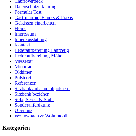
Cabrioverdeck
Datenschutzerklärung
Formular Test
Gastronomie, Fitness & Praxis
Gelkissen einarbeiten
Home
Impressum
Innenausstattung
Kontakt
Lederaufbereitung Fahrzeug
Lederaufbereitung Möbel
Messebau
Motorrad
Oldtimer
Polsterei
Referenzen
Sitzbank auf- und abpolstern
Sitzbank beziehen
Sofa, Sessel & Stuhl
Sonderanfertigung
Über uns
Wohnwagen & Wohnmobil
Kategorien